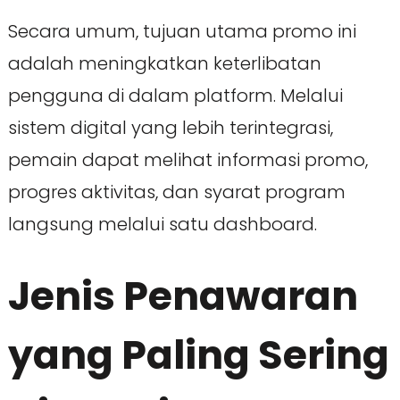
Secara umum, tujuan utama promo ini
adalah meningkatkan keterlibatan
pengguna di dalam platform. Melalui
sistem digital yang lebih terintegrasi,
pemain dapat melihat informasi promo,
progres aktivitas, dan syarat program
langsung melalui satu dashboard.
Jenis Penawaran
yang Paling Sering