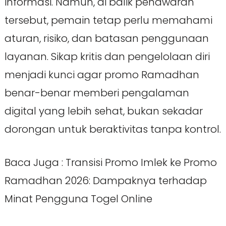
informasi. Namun, di balik penawaran
tersebut, pemain tetap perlu memahami
aturan, risiko, dan batasan penggunaan
layanan. Sikap kritis dan pengelolaan diri
menjadi kunci agar promo Ramadhan
benar-benar memberi pengalaman
digital yang lebih sehat, bukan sekadar
dorongan untuk beraktivitas tanpa kontrol.
Baca Juga : Transisi Promo Imlek ke Promo
Ramadhan 2026: Dampaknya terhadap
Minat Pengguna Togel Online