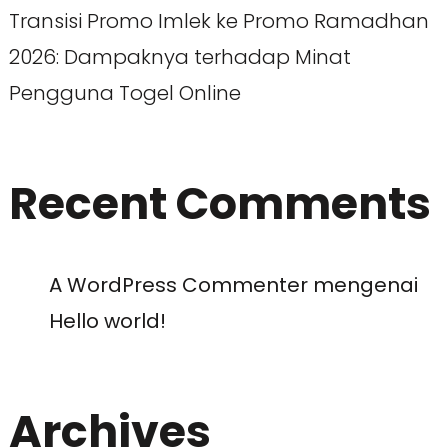
Transisi Promo Imlek ke Promo Ramadhan
2026: Dampaknya terhadap Minat
Pengguna Togel Online
Recent Comments
A WordPress Commenter
mengenai
Hello world!
Archives