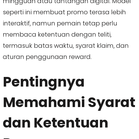
mingguan atau tantangan digital. Model
seperti ini membuat promo terasa lebih
interaktif, namun pemain tetap perlu
membaca ketentuan dengan teliti,
termasuk batas waktu, syarat klaim, dan
aturan penggunaan reward.
Pentingnya
Memahami Syarat
dan Ketentuan