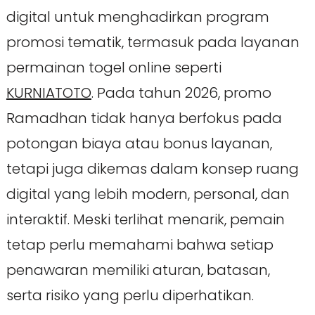
digital untuk menghadirkan program
promosi tematik, termasuk pada layanan
permainan togel online seperti
KURNIATOTO
. Pada tahun 2026, promo
Ramadhan tidak hanya berfokus pada
potongan biaya atau bonus layanan,
tetapi juga dikemas dalam konsep ruang
digital yang lebih modern, personal, dan
interaktif. Meski terlihat menarik, pemain
tetap perlu memahami bahwa setiap
penawaran memiliki aturan, batasan,
serta risiko yang perlu diperhatikan.