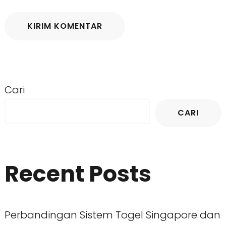
Cari
CARI
Recent Posts
Perbandingan Sistem Togel Singapore dan