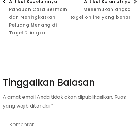
Artikel Sebelumnya
Artikel Selanjutnya
Panduan Cara Bermain
Menemukan angka
Artikel
dan Meningkatkan
togel online yang benar
Peluang Menang di
Togel 2 Angka
Tinggalkan Balasan
Alamat email Anda tidak akan dipublikasikan.
Ruas
yang wajib ditandai
*