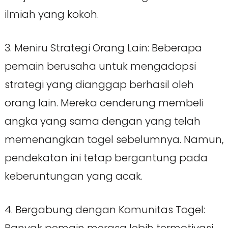
ilmiah yang kokoh.
3. Meniru Strategi Orang Lain: Beberapa
pemain berusaha untuk mengadopsi
strategi yang dianggap berhasil oleh
orang lain. Mereka cenderung membeli
angka yang sama dengan yang telah
memenangkan togel sebelumnya. Namun,
pendekatan ini tetap bergantung pada
keberuntungan yang acak.
4. Bergabung dengan Komunitas Togel:
Banyak pemain merasa lebih termotivasi