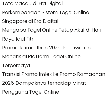
Toto Macau di Era Digital
Perkembangan Sistem Togel Online
Singapore di Era Digital
Mengapa Togel Online Tetap Aktif di Hari
Raya Idul Fitri
Promo Ramadhan 2026: Penawaran
Menarik di Platform Togel Online
Terpercaya
Transisi Promo Imlek ke Promo Ramadhan
2026: Dampaknya terhadap Minat
Pengguna Togel Online