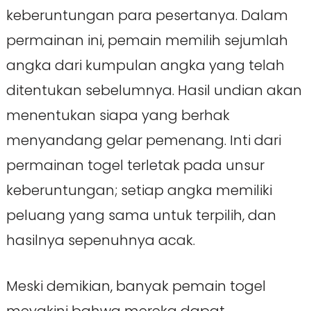
keberuntungan para pesertanya. Dalam
permainan ini, pemain memilih sejumlah
angka dari kumpulan angka yang telah
ditentukan sebelumnya. Hasil undian akan
menentukan siapa yang berhak
menyandang gelar pemenang. Inti dari
permainan togel terletak pada unsur
keberuntungan; setiap angka memiliki
peluang yang sama untuk terpilih, dan
hasilnya sepenuhnya acak.
Meski demikian, banyak pemain togel
meyakini bahwa mereka dapat