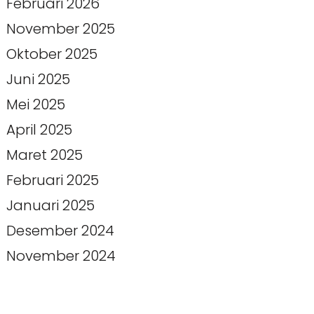
Februari 2026
November 2025
Oktober 2025
Juni 2025
Mei 2025
April 2025
Maret 2025
Februari 2025
Januari 2025
Desember 2024
November 2024