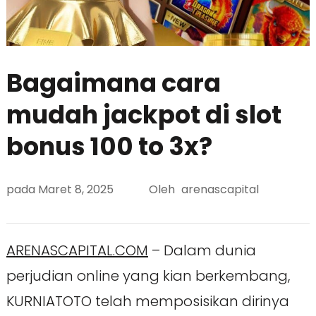
Bagaimana cara
mudah jackpot di slot
bonus 100 to 3x?
pada
Maret 8, 2025
Oleh
arenascapital
ARENASCAPITAL.COM
– Dalam dunia
perjudian online yang kian berkembang,
KURNIATOTO telah memposisikan dirinya