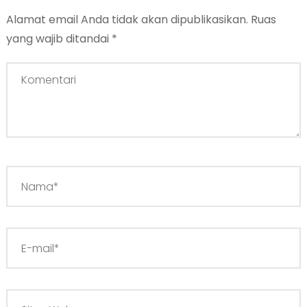
Alamat email Anda tidak akan dipublikasikan.
Ruas
yang wajib ditandai
*