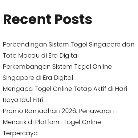
Recent Posts
Perbandingan Sistem Togel Singapore dan
Toto Macau di Era Digital
Perkembangan Sistem Togel Online
Singapore di Era Digital
Mengapa Togel Online Tetap Aktif di Hari
Raya Idul Fitri
Promo Ramadhan 2026: Penawaran
Menarik di Platform Togel Online
Terpercaya