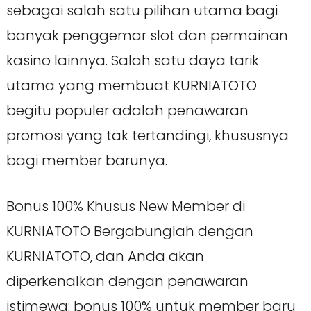
sebagai salah satu pilihan utama bagi
banyak penggemar slot dan permainan
kasino lainnya. Salah satu daya tarik
utama yang membuat KURNIATOTO
begitu populer adalah penawaran
promosi yang tak tertandingi, khususnya
bagi member barunya.
Bonus 100% Khusus New Member di
KURNIATOTO Bergabunglah dengan
KURNIATOTO, dan Anda akan
diperkenalkan dengan penawaran
istimewa: bonus 100% untuk member baru